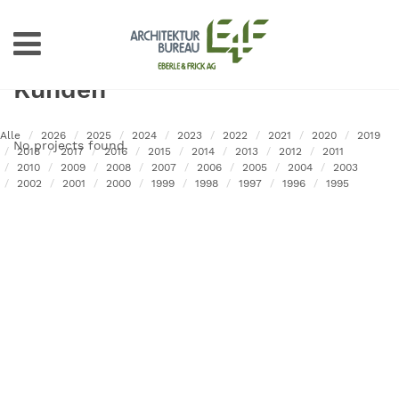
Kunden
Alle
2026
2025
2024
2023
2022
2021
2020
2019
No projects found.
2018
2017
2016
2015
2014
2013
2012
2011
2010
2009
2008
2007
2006
2005
2004
2003
2002
2001
2000
1999
1998
1997
1996
1995