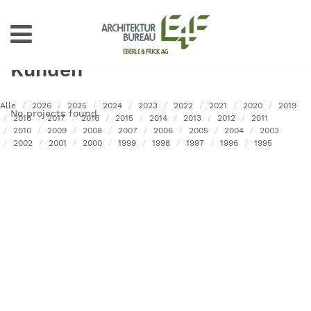
Kunden
Alle
2026
2025
2024
2023
2022
2021
2020
2019
No projects found.
2018
2017
2016
2015
2014
2013
2012
2011
2010
2009
2008
2007
2006
2005
2004
2003
2002
2001
2000
1999
1998
1997
1996
1995