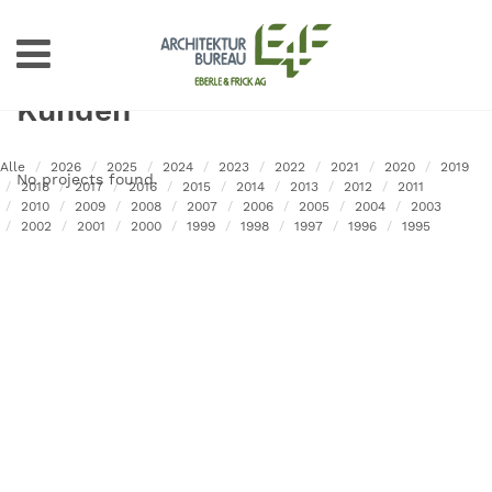
Kunden
Alle
2026
2025
2024
2023
2022
2021
2020
2019
No projects found.
2018
2017
2016
2015
2014
2013
2012
2011
2010
2009
2008
2007
2006
2005
2004
2003
2002
2001
2000
1999
1998
1997
1996
1995