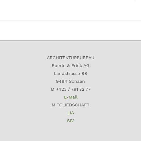
ARCHITEKTURBUREAU
Eberle & Frick AG
Landstrasse 88
9494 Schaan
M +423 / 791 72 77
E-Mail
MITGLIEDSCHAFT
LIA
SIV